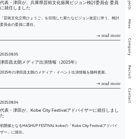
Projects
代表・津田が、兵庫県芸術文化振興ビジョン検討委員会 委員
に就任しました
「芸術文化立県ひょうご」を目指した新たなビジョン改定に伴う、検討
News
委員会の委員に選任。
read more
Company
2025.08.05
津田昌太朗メディア出演情報（2025年）
Recruit
2025年の津田昌太朗のメディア・イベント出演情報を随時更新。
read more
Contact
2025.08.04
代表・津田が、Kobe City Festivalアドバイザーに就任しまし
た
初開催となるMASHUP FESTIVAL kobeの「Kobe City Festivalアドバイ
ザー」に就任。