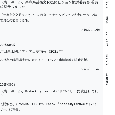
Projects
代表・津田が、兵庫県芸術文化振興ビジョン検討委員会 委員
に就任しました
「芸術文化立県ひょうご」を目指した新たなビジョン改定に伴う、検討
News
委員会の委員に選任。
read more
Company
2025.08.05
津田昌太朗メディア出演情報（2025年）
Recruit
2025年の津田昌太朗のメディア・イベント出演情報を随時更新。
read more
Contact
2025.08.04
代表・津田が、Kobe City Festivalアドバイザーに就任しまし
た
初開催となるMASHUP FESTIVAL kobeの「Kobe City Festivalアドバイ
ザー」に就任。