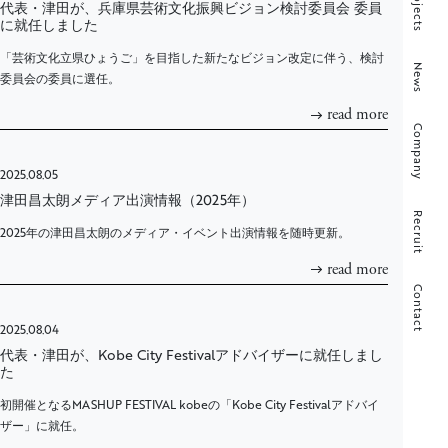
Projects
代表・津田が、兵庫県芸術文化振興ビジョン検討委員会 委員
に就任しました
「芸術文化立県ひょうご」を目指した新たなビジョン改定に伴う、検討
News
委員会の委員に選任。
read more
Company
2025.08.05
津田昌太朗メディア出演情報（2025年）
Recruit
2025年の津田昌太朗のメディア・イベント出演情報を随時更新。
read more
Contact
2025.08.04
代表・津田が、Kobe City Festivalアドバイザーに就任しまし
た
初開催となるMASHUP FESTIVAL kobeの「Kobe City Festivalアドバイ
ザー」に就任。