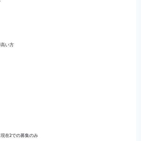
ど
が高い方
は現在2での募集のみ