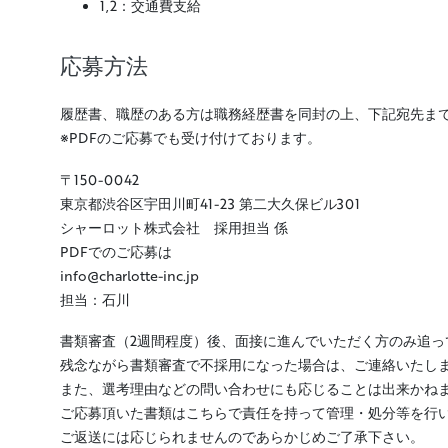
1,2：交通費支給
応募方法
履歴書、職歴のある方は職務経歴書を同封の上、下記宛先ま
※PDFのご応募でも受け付けております。
〒150-0042
東京都渋谷区宇田川町41-23 第二大久保ビル301
シャーロット株式会社 採用担当 係
PDFでのご応募は
info@charlotte-inc.jp
担当：石川
書類審査（2週間程度）後、面接に進んでいただく方のみ追っ
残念ながら書類審査で不採用になった場合は、ご連絡いたし
また、選考理由などの問い合わせにも応じることは出来かね
ご応募頂いた書類はこちらで責任を持って管理・処分等を行
ご返送には応じられませんのであらかじめご了承下さい。